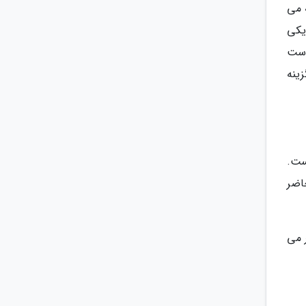
 می
یکی
است
ینه
ست.
حاضر
ر می