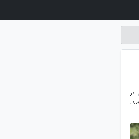
ا معرفی کنیم. در
 خنک