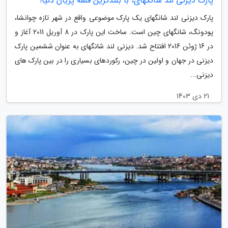
پارک دیزنی لند شانگهای، با بلندترین قلعه پریان دنیا!
پارک دیزنی لند شانگهای یک پارک موضوعی واقع در شهر تازه چوانشا،
پودونگ، شانگهای چین است. ساخت این پارک در 8 آوریل 2011 آغاز و
در 16 ژوئن 2016 افتتاح شد. دیزنی لند شانگهای به عنوان ششمین پارک
دیزنی در جهان و اولین در چین، رکوردهای بسیاری را در بین پارک های
دیزنی...
21 دی 1403