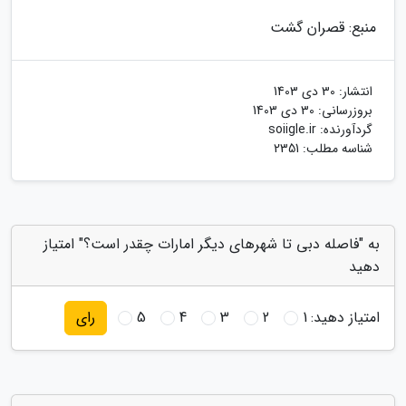
منبع: قصران گشت
انتشار:
30 دی 1403
بروزرسانی:
30 دی 1403
گردآورنده:
soiigle.ir
شناسه مطلب: 2351
به "فاصله دبی تا شهرهای دیگر امارات چقدر است؟" امتیاز
دهید
امتیاز دهید:
1
2
3
4
5
رای