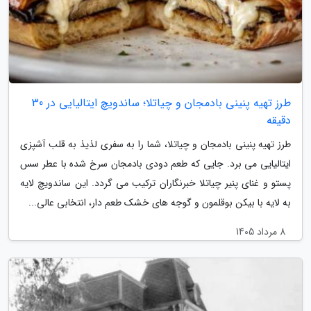
طرز تهیه پنینی بادمجان و چیاتلا؛ ساندویچ ایتالیایی در 30
دقیقه
طرز تهیه پنینی بادمجان و چیاتلا، شما را به سفری لذیذ به قلب آشپزی
ایتالیایی می برد. جایی که طعم دودی بادمجان سرخ شده با عطر سس
پستو و غنای پنیر چیاتلا خبرنگاران ترکیب می گردد. این ساندویچ لایه
به لایه با بیکن بوقلمون و گوجه های خشک طعم دار، انتخابی عالی...
8 مرداد 1405