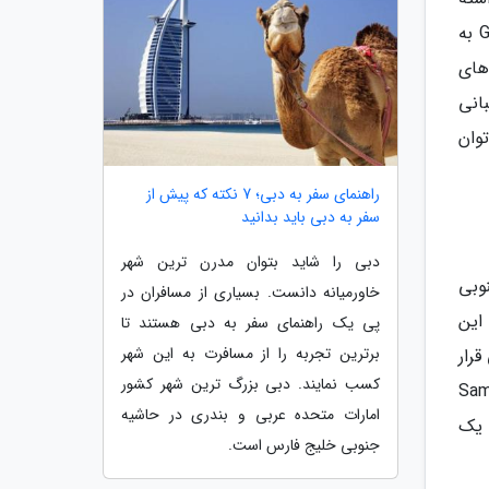
اند، یک رخداد عجیب و البته نقطه ضعفی آشکار است. البته باید دید آیا این دو شرکت بار دیگر برای آوردن Game Pass به
له تلویزیون های
Pla در برنامه پشتیبانی
وان
راهنمای سفر به دبی؛ 7 نکته که پیش از
سفر به دبی باید بدانید
دبی را شاید بتوان مدرن ترین شهر
 جنوبی
خاورمیانه دانست. بسیاری از مسافران در
شده در سال 2022 خواهد بود. این
پی یک راهنمای سفر به دبی هستند تا
برترین تجربه را از مسافرت به این شهر
ی کرد که همگی قرار
کسب نمایند. دبی بزرگ ترین شهر کشور
زیون ها از Samsung Gaming
امارات متحده عربی و بندری در حاشیه
 یک
جنوبی خلیج فارس است.