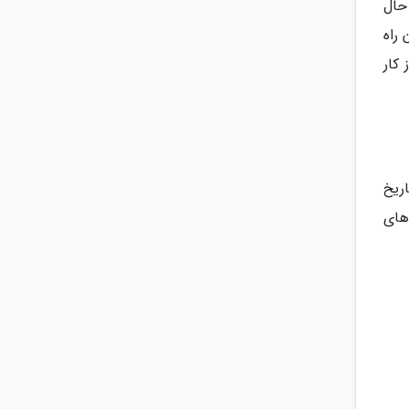
حال
ر زمان راه
Stadia، GeForce و Utomik تازه آغاز کار
 تاریخ
Smar نو 2022 در تلویزیون های