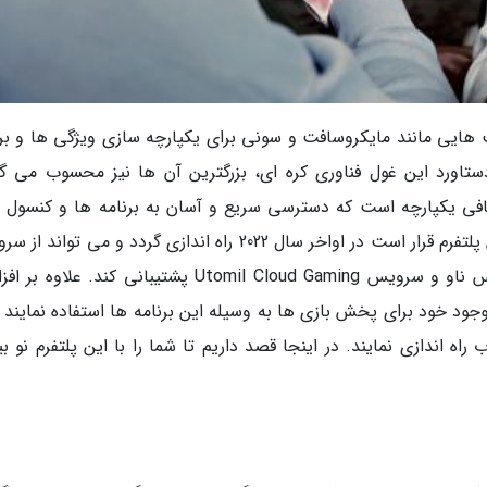
هایی مانند مایکروسافت و سونی برای یکپارچه سازی ویژگی ها و برن
تاورد این غول فناوری کره ای، بزرگترین آن ها نیز محسوب می گر
فی یکپارچه است که دسترسی سریع و آسان به برنامه ها و کنسول 
پخش بازی مورد علاقه شما را فراهم می نماید. این پلتفرم قرار است در اواخر سال 2022 راه اندازی گردد و می ت
های گیمینگ ابری گوگل استیدیا، انویدیا جی فورس ناو و سرویس Utomil Cloud Gaming پشتیبانی کند. ع
وجود خود برای پخش بازی ها به وسیله این برنامه ها استفاده نمایند 
 اندازی نمایند. در اینجا قصد داریم تا شما را با این پلتفرم نو بی