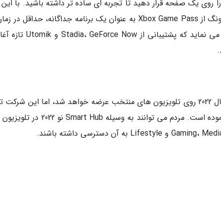
 روی یک صفحه قرار دهید تا تجربه ای ساده تر داشته باشید. با این 
متأسفانه، به نظر نمی رسد که گیمینگ هاب سامسونگ از Xbox Game Pass به عنوان یک برنامه جداگانه، حداقل د
اندازی، پشتیبانی کند. البته سامسونگ خاطرنشان می نماید که پشتیبانی از  Now
.
گفته می گردد Samsung Gaming Hub در اواخر سال 2022 روی تلویزیون های منتخب عرضه خواهد شد، اما این شرکت
یا چارچوب زمانی دقیقی را برای اواخر سال ارائه ننموده است. مردم می توانند به وسیله t Hub