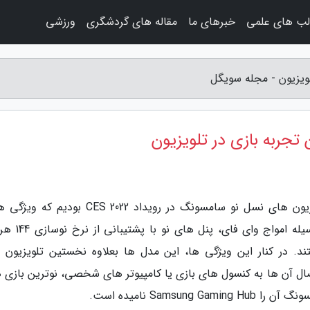
لب های علمی
خبرهای ما
مقاله های گردشگری
ورزشی
ویزیون - مجله سویگل
جربه بازی در تلویزیون
به گزارش مجله سویگل، اخیراً شاهد معرفی تلویزیون های نسل نو سامسونگ در رویداد CES 2022 
جذابی همانند ریموت کنترل های قابل شارژ به وسیله ا
ا را به همراه داشتند. در کنار این ویژگی ها، این مدل ها بعلاوه نخستین تلویزیون
 آن ها به کنسول های بازی یا کامپیوتر های شخصی، نوترین بازی ها
Sams نامیده است.