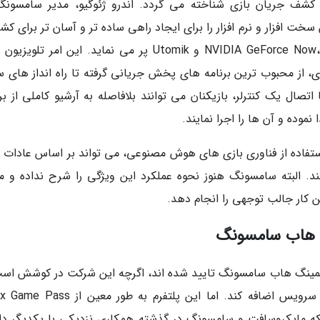
ن یک پلتفرم نو کشف جریان بازی شناخته می گردد. اندرو ژئوگیو، مدیر سامسون
CE گفت: Hub Gaming شکاف بین سخت افزار و نرم افزار را برای ایجاد راهی ساده تر و آسان تر برای 
اجرای هزاران بازی از شرکای بزرگی مانند NVIDIA GeForce Now، Stadia و Utomik پر می نماید. این امر 
 از محبوب ترین برنامه های پخش جریانی گرفته تا راه انداز های س
صال یک کنترلر، بازیکنان می توانند بلافاصله به آرشیو کاملی از برن
استفاده از فناوری بازی های هوش مصنوعی، می تواند بر اساس عادات ب
د. البته سامسونگ هنوز نحوه عملکرد این ویژگی را شرح نداده و م
کار جالب توجهی را انجام دهد.
گ هاب سامسونگ
 گیمینگ هاب سامسونگ تایید شده اند، اگرچه این شرکت در کوشش است
پس از راه اندازی، برنامه های بیشتری را به این سرویس اضافه کند. اما این پلتفرم به طور
نکه مایکروسافت و سامسونگ در گذشته همکاری نزدیکی با یکدیگر دا