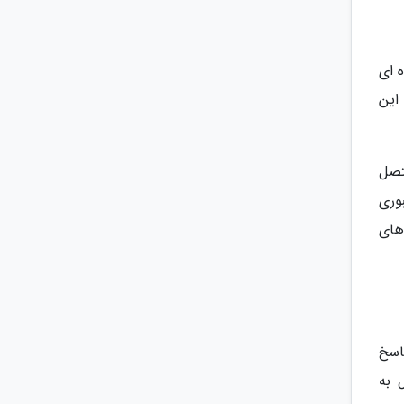
ه ای
 این
تصل
 عبوری
 های
یز پاسخ
PS5 یا Xbox Series X که متصل به