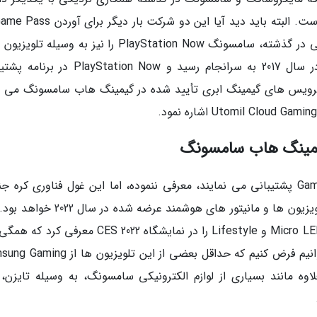
Gaming Hub شریک خواهند شد یا خیر. در مقطعی در گذشته، سامسونگ PlayStation Now را نیز به وسی
هوشمند خود عرضه می کرد، اما این پشتیبانی در سال 2017 به سرانجام رسید و yStation Now
رویس های گیمینگ ابری تأیید شده در گیمینگ هاب سامسونگ می ت
 گیمینگ هاب سامسونگ
سامسونگ مدل دقیق تلویزیونی را که از Gaming Hub پشتیبانی می نمایند، معرفی ننموده، اما این غول فناوری کره
رسماً اعلام نموده است که این تلویزیون در شمار تلویزیون ها و مانیتور های هوشمند عرضه 
شرکت مجموعه ای از تلویزیون های Micro LED، Neo QLED و Lifestyle را در نمایشگاه CES 2022 معرف
است در سال 2022 روانه بازار شوند، بنابراین می توانیم فرض کنیم که حداقل بعضی از این تلوی
علاوه مانند بسیاری از لوازم الکترونیکی سامسونگ، به وسیله تایزن،