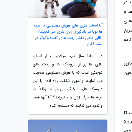
گ در
کشف و
تلویزیون های
آیا اسباب بازی های هوش مصنوعی به بچه
ریع
ها نوپا در یادگیری زبان یاری می نمایند؟
آنالیز علمی نقش ربات های گفت وگوگر در
امه
رشد گفتار
در آستانهٔ سال نوی میلادی، بازار اسباب
ازی
بازی ها پر از عروسک ها و ربات های
عین
کوچکی است که با هوش مصنوعی صحبت
می نمایند. والدین شگفت زده اند: آیا این
عروسک های سخنگو می توانند واقعاً به
بچه ها حرف زدن را بیاموزند؟ آیا آنها فقط
وانمود می نمایند که مستمع اند؟
 تا
 معین از Xbox Game Pass
شته