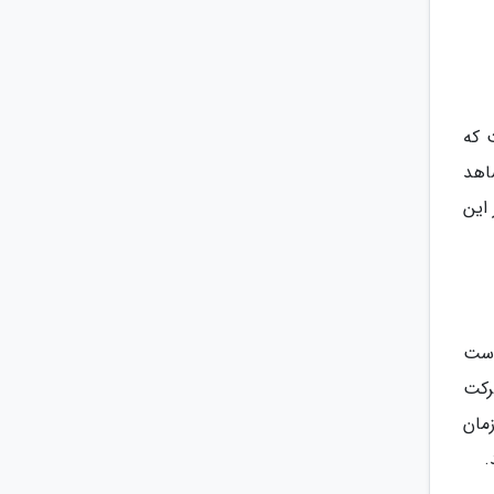
شت که
اهد
 این
رادی است
رکت
مان
.