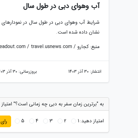
آب وهوای دبی در طول سال
شرایط آب وهوای دبی در طول سال در نمودارهای زی
نشان داده شده است.
منبع: کجارو / blog.headout.com / travel.usnews.com
انتشار:
30 آذر 1403
بروزرسانی:
30 آذر 1403
به "برترین زمان سفر به دبی چه زمانی است؟" امتیاز 
امتیاز دهید:
1
2
3
4
5
رای