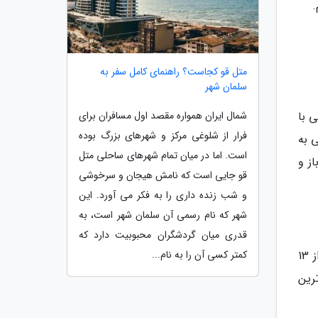
متل قو کجاست؟ راهنمای کامل سفر به
سلمان شهر
 با
شمال ایران همواره مقصد اول مسافران برای
فرار از شلوغی مرکز و شهرهای بزرگ بوده
 بهار در دبی به
است. اما در میان تمام شهرهای ساحلی متل
ز و
قو جایی است که نامش هیجان و سرخوشی
و شب زنده داری را به فکر می آورد. این
شهر که نام رسمی آن سلمان شهر است، به
قدری میان گردشگران محبوبیت دارد که
تابستان دبی طولانی و داغ است و از ماه ژوئن تا اوت (11 خرداد تا 9 شهریور) ادامه دارد. روزها بلند هستند و بیش از 13
کمتر کسی آن را به نام...
رین