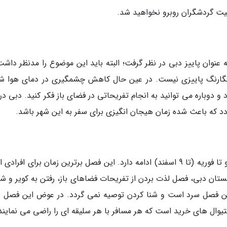
ت گردشگران روبرو نخواهید شد.
ر تا 9 آبان) را می توان به عنوان پاییز دبی در نظر گرفت؛ البته باید این موضوع را مدنظر دا
نگارنگ پاییزی نیست. در عین حال کاهش چشمگیری در دمای هوا ش
 دوباره می توانید به انجام تفریحاتی در فضای باز فکر کنید. دبی در
 که باعث شده زمان هیجان انگیزی برای سفر به این شهر باشد.
زمستان در دبی از نوامبر (10 آبان) شروع می گردد و تا فوریه (تا 9 اسفند) ادامه دارد. این فصل برترین زمان برای اف
ستان دبی، فصل لذت بردن از تفریحات فضاهای باز، رفتن به کویر و ش
 این فصل سرد است و شنا کردن توصیه نمی گردد. در عوض این فصل ز
یوال های خرید است که هر مسافر با هر سلیقه ای را راضی می نمایند