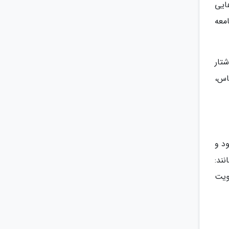
ایی
معه
تار
اس،
د و
ند:
ویت