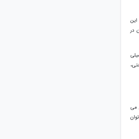
این
 در
یلی
تی،
 می
توان