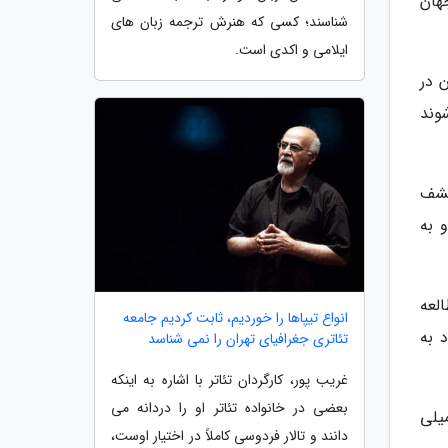
هان
شناسند؛ کسی که هنرش ترجمه زبان های
ایلامی و اکدی است.
 در
شوند
کشف
 به
لعه
انواع تیپاها را خوردیم، ثابت کردیم جامعه
 به
تئاتری جغرافیای تهران را نمی شناسد
غریب پور، کارگردان تئاتر با اشاره به اینکه
بعضی در خانواده تئاتر او را دردانه می
یلی
دانند و تالار فردوسی کاملاً در اختیار اوست،