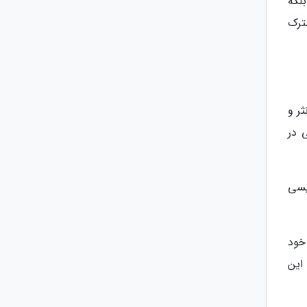
لکه
ترک
ر و
 در
لیسی
 خود
این