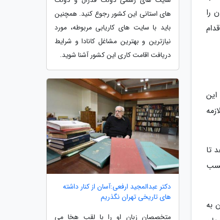
سایت های رسمی دولت فدرال و دولت
 را
های استانی این کشور رجوع کنید. همچنین
دام
باید با سایت های کاریابی مربوطه، مورد
نیازترین و بهترین مشاغل کانادا و شرایط
دریافت اقامت کاری این کشور آشنا شوید.
این
زمه
 تا
کسب
دکتر عبدالمجید ارفعی:آسان از کنار داشته
های تاریخی تهران نگذریم
ر سراسر جهان به
متخصصان زبان او را با لقب هخا می