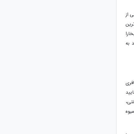
 از
رین
ارا
 به
فری
یید
تی،
یوه