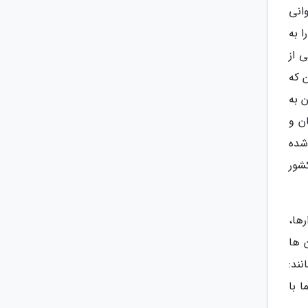
وانی
 به
 از
 که
 به
ن و
شده
ین کشور
رها،
 ها
 همانند:
ا با