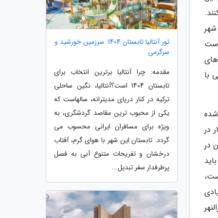
ند.
 شهر
تور آنتالیا تابستان 1404: سرزمین خورشید و
 آمد، 274 هزار و 721 نفر بوده است
سرگرمی
های
مقدمه: چرا آنتالیا برترین انتخاب برای
 با
تابستان 1404 است؟آنتالیا، نگین ساحلی
ترکیه در کنار دریای مدیترانه، سالهاست که
یکی از محبوب ترین مقاصد گردشگری، به
شده
ویژه برای مسافران ایرانی محسوب می
 در
گردد. تابستان این شهر با هوای گرم، آفتاب
 در
درخشان و تفریحات متنوع آبی به فصل
اید
پرطرفدار سفر تبدیل...
ست،
ادی
نهر