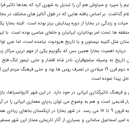
انیم را سپرد و سیاوش هم آن را تبدیل به شهری کرد که بعدها تاثیر فرا
م گذاشت. بر اساس یافته هایی که در طول آنالیز های مختلف در بخارا
 و زندگی در بخارا از دوره پیدایش برنز بوده است. البته بخارا یکی
طقه ها تحت امر یونانیان، ایرانیان و خلفای عباسی بوده است. با این
ستان مثل کتیبه بیستون و یا تاریخ هرودوت نیامده است، اما نمی توان
 درباره اهمیت بخارا همین بس که بگوییم یکی از مهم ترین مراکز زبا
 تاریخ به وسیله سلجوقیان، نادر شاه افشار و حتی تیمور لنگ فتح 
است. البته این شهر و در کل کشور ازبکستان در نیمه دوم قرن 19 میلادی در تصرف روس ها بود و حتی فرهنگ مردم ا
خل پیدا نموده است.
و فرهنگ تاثیرگذاری ایرانی در خود دارد. در این شهر کاروانسراها، بازا
 قدیمی است و هم به وضوح می توان ردپای معماری ایرانی را در آن
دید. این ساختمان های تاریخی قدمتشان معمولا به قرون 9 تا 17 می رسد. در شهر بخارا در ازبکستان بناهای زیادی
ه امیر اسماعیل سامانی و بسیاری از آثار تاریخی ممتاز این شهر مسقیم