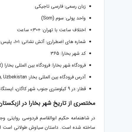
زبان رسمی: فارسی تاجیکی
واحد پولی: سوم (Som)
اختلاف ساعت با تهران: +0:30 ساعت
شماره های اضطراری: آتش نشانی: 101، پلیس: 102، آمبولانس: 103
کد شهر بخارا: 365
فرودگاه شهر بخارا: فرودگاه بین المللی بخارا (Bukhara International Airport)
آدرس فرودگاه بین المللی بخار: QF6G+44 Bukhara, Uzbekistan
قطار: در 9 کیلومتری جنوب شهر کاگان، ایستگاه راه آهن شهر بخارا قرار گرفته است.
مختصری از تاریخ شهر بخارا در ازبکستان
در شاهنمامه حکیم ابوالقاسم فردوسی روایتی وج
ساخته شده است. داستان سیاوش طولانی است اما