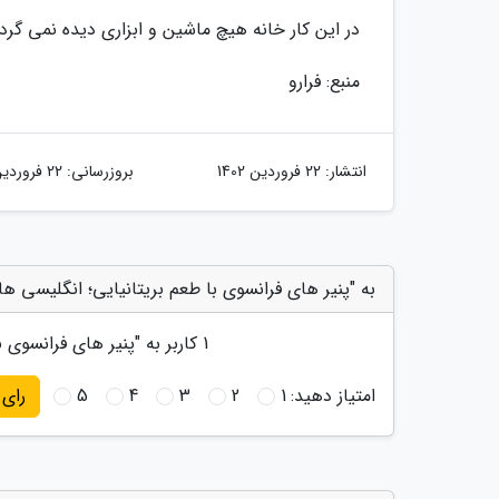
در این کار خانه هیچ ماشین و ابزاری دیده نمی گر
منبع: فرارو
انتشار:
22 فروردین 1402
بروزرسانی:
22 فروردین 1402
به "پنیر های فرانسوی با طعم بریتانیایی؛ انگلیسی ها
1
کاربر به "
پنیر های فرانسوی ب
امتیاز دهید:
1
2
3
4
5
رای