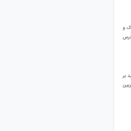
ک و
ترس
 بر
بین