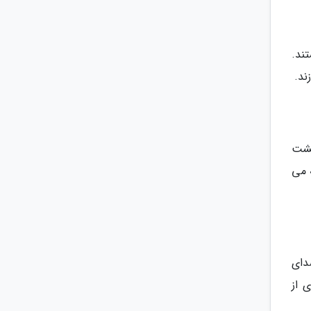
ند.
ند.
گشت
 می
دای
 از