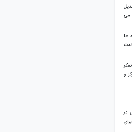
دیل
 می
 ها
لذت
فکر
ز و
 در
رای