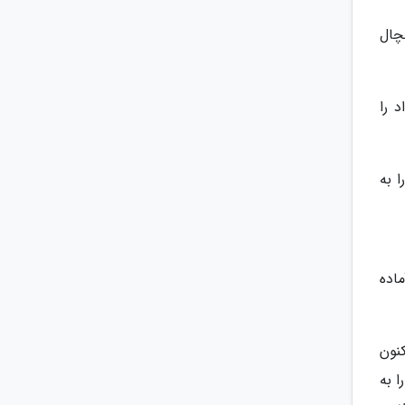
برای 30 دقیقه داخل یخچال
 را
 به
اده
کنون
ا به