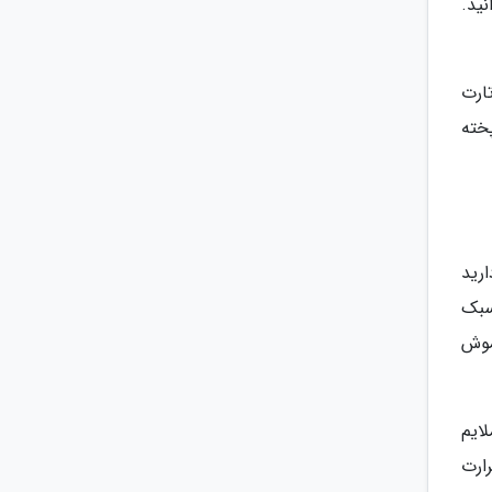
ید.
ارت
پخته
ارید
سبک
موش
ایم
رارت